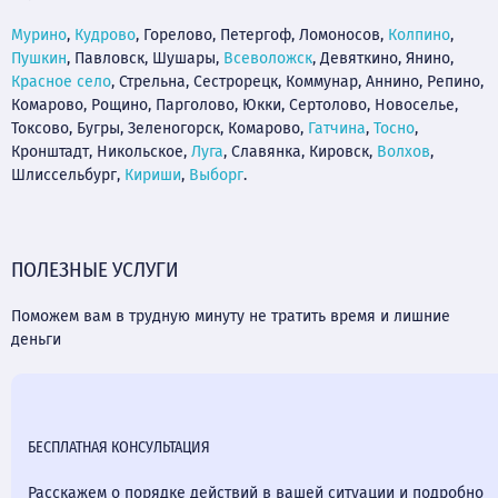
Мурино
,
Кудрово
, Горелово, Петергоф, Ломоносов,
Колпино
,
Пушкин
, Павловск, Шушары,
Всеволожск
, Девяткино, Янино,
Красное село
, Стрельна, Сестрорецк, Коммунар, Аннино, Репино,
Комарово, Рощино, Парголово, Юкки, Сертолово, Новоселье,
Токсово, Бугры, Зеленогорск, Комарово,
Гатчина
,
Тосно
,
Кронштадт, Никольское,
Луга
, Славянка, Кировск,
Волхов
,
Шлиссельбург,
Кириши
,
Выборг
.
ПОЛЕЗНЫЕ УСЛУГИ
Поможем вам в трудную минуту не тратить время и лишние
деньги
БЕСПЛАТНАЯ КОНСУЛЬТАЦИЯ
Расскажем о порядке действий в вашей ситуации и подробно