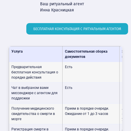
Ваш ритуальный агент
Инна Красницкая
БЕСПЛАТНАЯ КОНСУЛЬТАЦИЯ С РИТУАЛЬНЫМ АГЕНТОМ
Услуга
Самостоятельная сборка
Я хо
документов
полу
Предварительная
Есть
Есть
бесплатная консультация о
порядке действия
Чат в выбраном вами
Есть
Есть
мессенджере с агентом для
поддеожки
Получение медицинского
Прием в порядке очереди.
Аген
свидетельства о смерти в
Ожидание от 1 до 3 часов
за ва
морге
удоб
Регистрация смерти в
Прием в порядке очереди.
Агент