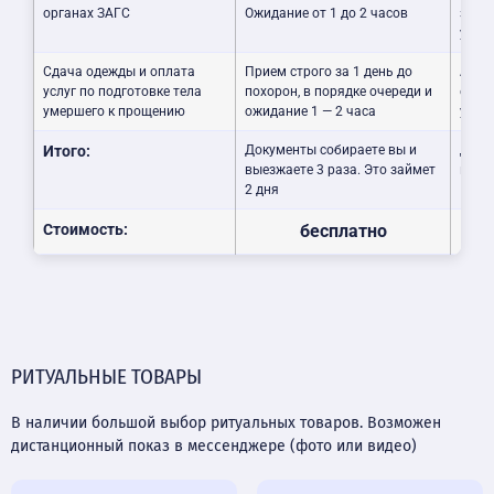
органах ЗАГС
Ожидание от 1 до 2 часов
за ва
удоб
Сдача одежды и оплата
Прием строго за 1 день до
Агент
услуг по подготовке тела
похорон, в порядке очереди и
опла
умершего к прощению
ожидание 1 — 2 часа
услуг
Итого:
Документы собираете вы и
Доку
выезжаете 3 раза. Это займет
прие
2 дня
Стоимость:
бесплатно
РИТУАЛЬНЫЕ ТОВАРЫ
В наличии большой выбор ритуальных товаров. Возможен
дистанционный показ в мессенджере (фото или видео)