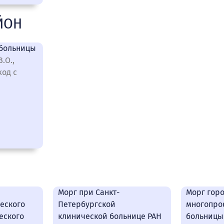
ЙОН
 больницы
.О.,
ход с
Морг при Санкт-
Морг гор
еского
Петербургской
многопро
еского
клинической больнице РАН
больниц