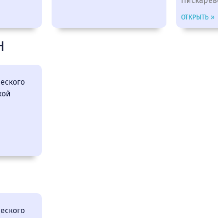
Пискарёвс
ОТКРЫТЬ »
Н
еского
кой
еского