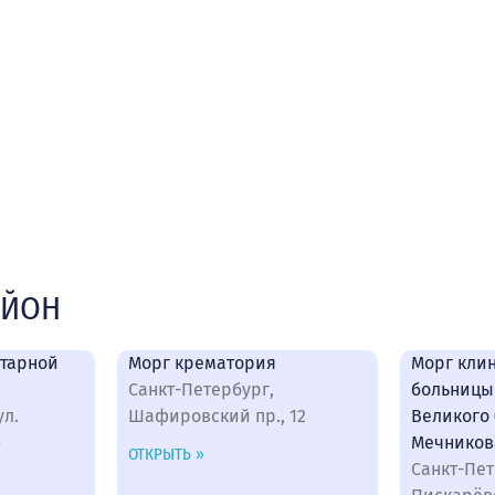
АЙОН
итарной
Морг крематория
Морг кли
Санкт-Петербург,
больницы
ул.
Шафировский пр., 12
Великого 
О
Мечников
ОТКРЫТЬ »
Санкт-Пет