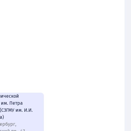
нической
 им. Петра
(СЗГМУ им. И.И.
а)
ербург,