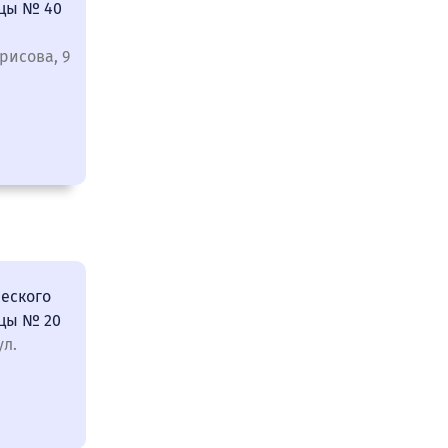
ицы № 40
рисова, 9
еского
цы № 20
ул.