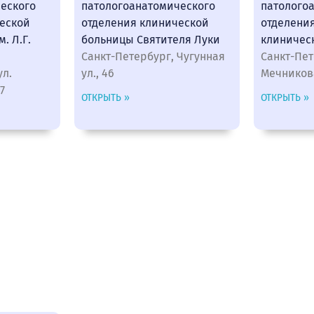
еского
патологоанатомического
патолого
еской
отделения клинической
отделени
. Л.Г.
больницы Святителя Луки
клиничес
Санкт-Петербург, Чугунная
Санкт-Пет
ул.
ул., 46
Мечникова
7
ОТКРЫТЬ »
ОТКРЫТЬ »