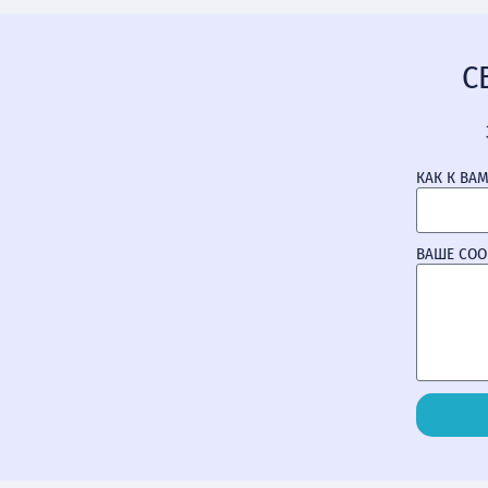
С
КАК К ВА
ВАШЕ СО