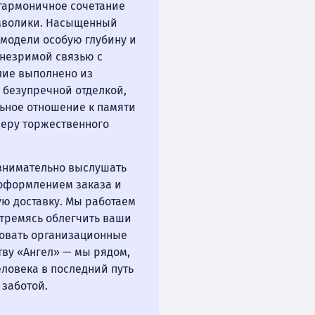
гармоничное сочетание
имволики. Насыщенный
модели особую глубину и
я незримой связью с
лие выполнено из
 безупречной отделкой,
ьное отношение к памяти
феру торжественного
внимательно выслушать
 оформлением заказа и
ю доставку. Мы работаем
стремясь облегчить ваши
овать организационные
тву «Ангел» — мы рядом,
еловека в последний путь
заботой.