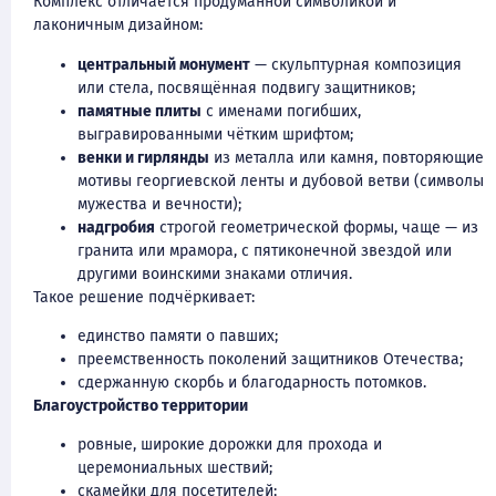
Комплекс отличается продуманной символикой и
лаконичным дизайном:
центральный монумент
— скульптурная композиция
или стела, посвящённая подвигу защитников;
памятные плиты
с именами погибших,
выгравированными чётким шрифтом;
венки и гирлянды
из металла или камня, повторяющие
мотивы георгиевской ленты и дубовой ветви (символы
мужества и вечности);
надгробия
строгой геометрической формы, чаще — из
гранита или мрамора, с пятиконечной звездой или
другими воинскими знаками отличия.
Такое решение подчёркивает:
единство памяти о павших;
преемственность поколений защитников Отечества;
сдержанную скорбь и благодарность потомков.
Благоустройство территории
ровные, широкие дорожки для прохода и
церемониальных шествий;
скамейки для посетителей;