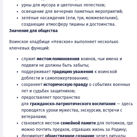
урны для мусора и цветочных лепестков;
освещение для вечерних памятных мероприятий;
зелёные насаждения (ели, туи, можжевельник),
создающие атмосферу тишины и достоинства.
Значение для общества
Воинское кладбище «Невское» выполняет несколько
ключевых функций:
служит
местом поминовения
воинов, чьи имена и
подвиги не должны быть забыты;
поддерживает
традицию уважения
к воинской
доблести и самопожертвованию;
сохраняет
историческую правду
о событиях военных
лет и судьбах защитников;
предоставляет пространство
для
гражданско‑патриотического воспитания
— здесь
проводятся уроки мужества, экскурсии, встречи с
ветеранами;
становится местом
семейной памяти
для потомков, где
можно почтить предков, отдавших жизнь за Родину;
формирует
общественное сознание
через ритуалы