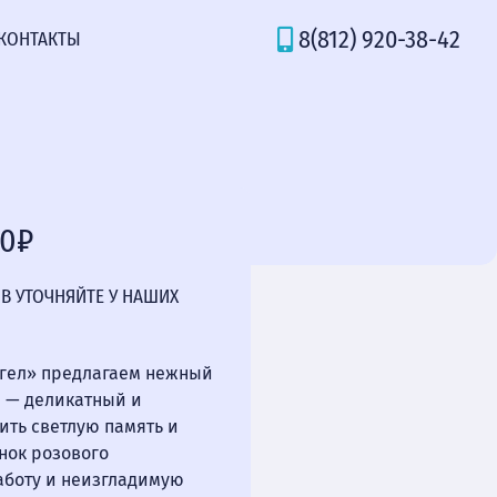
8(812) 920-38-42
КОНТАКТЫ
00₽
В УТОЧНЯЙТЕ У НАШИХ
нгел» предлагаем нежный
м — деликатный и
ить светлую память и
енок розового
аботу и неизгладимую