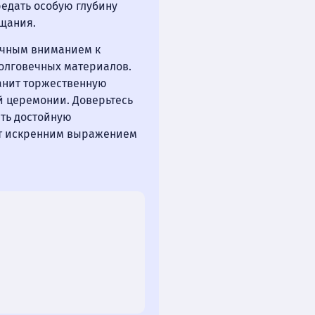
редать особую глубину
щания.
ечным вниманием к
долговечных материалов.
анит торжественную
й церемонии. Доверьтесь
ть достойную
ет искренним выражением