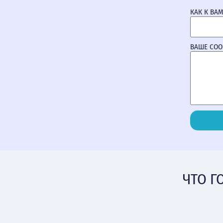
КАК К ВА
ВАШЕ СО
ЧТО Г