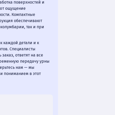
аботка поверхностей и
ают ощущение
ности. Компактные
трукция обеспечивают
колумбарии, так и при
к каждой детали и к
тов. Специалисты
 заказ, ответят на все
временную передачу урны
верьтесь нам — мы
 и пониманием в этот