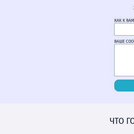
КАК К ВА
ВАШЕ СО
ЧТО Г