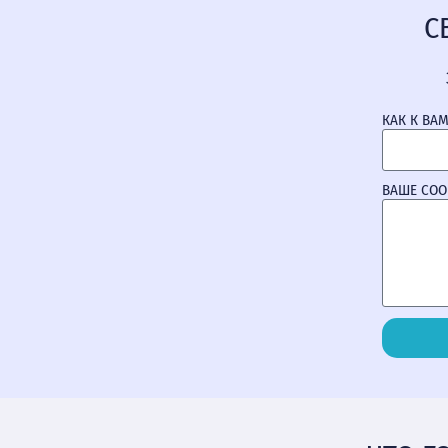
С
КАК К ВА
ВАШЕ СО