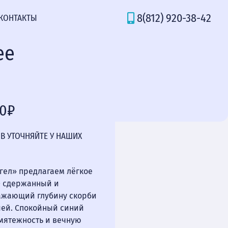
8(812) 920-38-42
КОНТАКТЫ
ее
00₽
В УТОЧНЯЙТЕ У НАШИХ
нгел» предлагаем лёгкое
— сдержанный и
ажающий глубину скорби
шей. Спокойный синий
мятежность и вечную