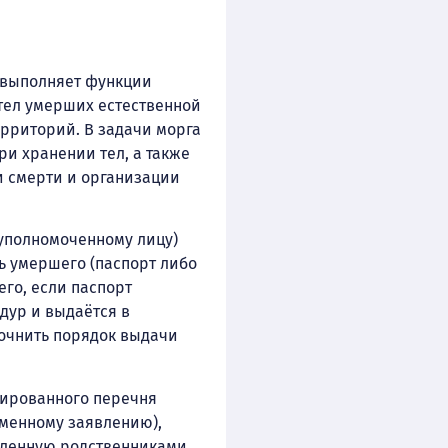
) выполняет функции
тел умерших естественной
рриторий. В задачи морга
и хранении тел, а также
 смерти и организации
 уполномоченному лицу)
ь умершего (паспорт либо
го, если паспорт
дур и выдаётся в
точнить порядок выдачи
тированного перечня
ьменному заявлению),
авленную родственниками