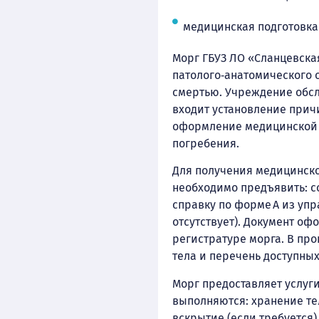
медицинская подготовка
Морг ГБУЗ ЛО «Сланцевска
патолого‑анатомического 
смертью. Учреждение обсл
входит установление прич
оформление медицинской 
погребения.
Для получения медицинско
необходимо предъявить: с
справку по форме А из уп
отсутствует). Документ о
регистратуре морга. В пр
тела и перечень доступных
Морг предоставляет услуг
выполняются: хранение тел
вскрытие (если требуется