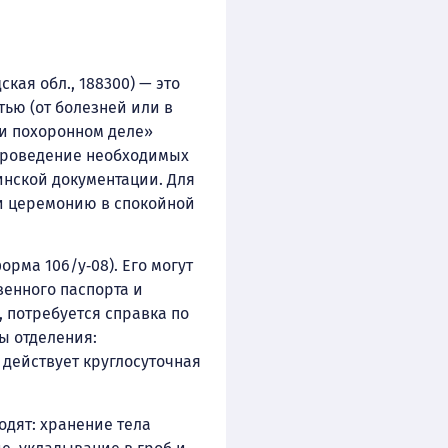
кая обл., 188300) — это
ью (от болезней или в
 и похоронном деле»
, проведение необходимых
нской документации. Для
и церемонию в спокойной
рма 106/у‑08). Его могут
енного паспорта и
, потребуется справка по
ы отделения:
к действует круглосуточная
одят: хранение тела