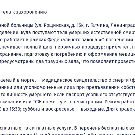
 тела к захоронению
й больницы (ул. Рощинская, д. 15к, г. Гатчина, Ленинградс
деление, куда поступают тела умерших естественной смерт
ие работает в рамках Федерального закона «О погребении
обеспечивает полный цикл первичных процедур: приём тел
хранение, подготовку к погребению и оформление медици
редусмотрены два траурных зала, что позволяет провест
емый в морге, — медицинское свидетельство о смерти (фо
нники или уполномоченные лица при предъявлении собств
о личность умершего. Если паспорт усопшего отсутствует
омпании или ТСЖ по месту его регистрации. Режим работ
0 до 15:30; суббота и воскресенье — выходные. Для справо
сплатные, так и платные услуги. В перечень бесплатных вх